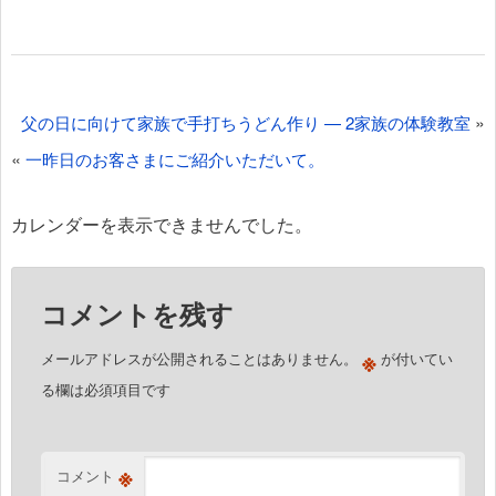
投
»
父の日に向けて家族で手打ちうどん作り — 2家族の体験教室
稿
«
一昨日のお客さまにご紹介いただいて。
ナ
ビ
カレンダーを表示できませんでした。
ゲ
ー
コメントを残す
シ
ョ
※
メールアドレスが公開されることはありません。
が付いてい
ン
る欄は必須項目です
※
コメント