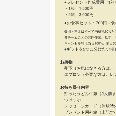
●プレゼント作成費用（1箱
・1箱：1,500円
・2箱：3,000円
●お食事セット：700円（
費用・料金はすべて消費税10%を
各チームごとの共同作業。見学、
キャンセル料は当日100%、前日5
※ギフトを2つに分けたい
お持物
靴下（お気になさる方は。
エプロン（必要な方は。レン
お持ち帰り内容
打ったうどん生麺（2人前また
つけつゆ
メッセージカード（体験時
プレゼント用外箱（上記す