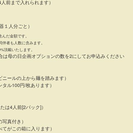
4人前まで入れられます）
食器１人分ごと）
含んだ金額です。
同伴者も人数に含みます。
0%頂戴いたします。
場合は母の日企画オプションの数を2にしてお申込みください
ビニールの上から麺を踏みます）
タル100円/枚あります）
は4人前[2パック]）
の写真付き）
べてがこの箱に入ります）