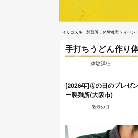
イリコスキー製麺所
>
体験教室
>
イベン
手打ちうどん作り
体験詳細
[2026年]母の日のプ
ー製麺所(大阪市)
敬老の日