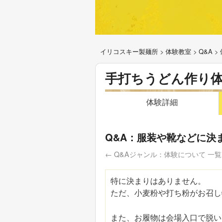
イリコスキー製麺所
>
体験教室
>
Q&A
>
手打ちうどん作り
体験詳細
Q&A：服装や靴などに決
← Q&Aジャンル：体験について 一覧
特に決まりはありません。
ただ、小麦粉や打ち粉がお召し
また、お履物は会場入口で脱い