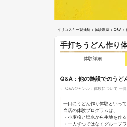
イリコスキー製麺所
>
体験教室
>
Q&A
>
手打ちうどん作り
体験詳細
Q&A：他の施設でのうど
← Q&Aジャンル：体験について 一覧
一口にうどん作り体験といって
当店の体験プログラムは、
・小麦粉と塩水から生地を作る
・一人ずつではなくグループワ