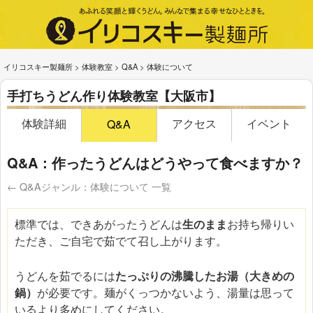
イリコスキー製麺所
>
体験教室
>
Q&A
>
体験について
手打ちうどん作り体験教室【大阪市】
体験詳細
アクセス
イベント
Q&A
Q&A：作ったうどんはどうやって食べますか？
← Q&Aジャンル：体験について 一覧
標準では、できあがったうどんは
生のまま
お持ち帰りい
ただき、ご自宅で茹でて召し上がります。
うどんを茹でるには
たっぷりの沸騰したお湯（大きめの
鍋）
が必要です。麺がくっつかないよう、湯量は思って
いるより多めにしてください。