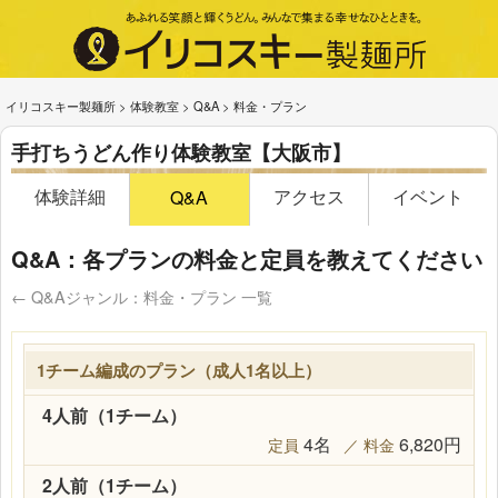
イリコスキー製麺所
>
体験教室
>
Q&A
>
料金・プラン
手打ちうどん作り体験教室【大阪市】
体験詳細
アクセス
イベント
Q&A
Q&A：各プランの料金と定員を教えてください
← Q&Aジャンル：料金・プラン 一覧
1チーム編成のプラン（成人1名以上）
4人前（1チーム）
4名
6,820円
2人前（1チーム）