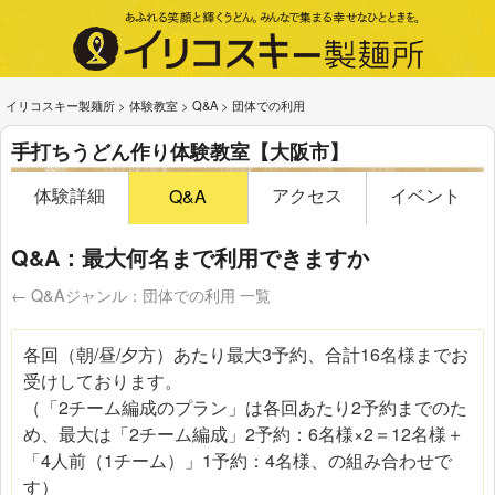
イリコスキー製麺所
>
体験教室
>
Q&A
>
団体での利用
手打ちうどん作り体験教室【大阪市】
体験詳細
アクセス
イベント
Q&A
Q&A：最大何名まで利用できますか
← Q&Aジャンル：団体での利用 一覧
各回（朝/昼/夕方）あたり最大3予約、合計16名様までお
受けしております。
（「2チーム編成のプラン」は各回あたり2予約までのた
め、最大は「2チーム編成」2予約：6名様×2＝12名様＋
「4人前（1チーム）」1予約：4名様、の組み合わせで
す）