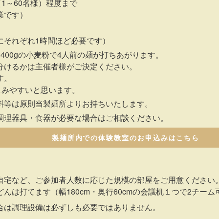
（1～60名様）程度まで
業です）
にそれぞれ1時間ほど必要です）
400gの小麦粉で4人前の麺が打ちあがります。
分けるかは主催者様がご決定ください。
す。
しみやすいと思います。
料等は原則当製麺所よりお持ちいたします。
調理器具・食器が必要な場合はご相談ください。
製麺所内での体験教室のお申込みはこちら
自宅など、ご参加者人数に応じた規模の部屋をご用意ください
んは打てます（幅180cm・奥行60cmの会議机１つで2チーム
合は調理設備は必ずしも必要ではありません。