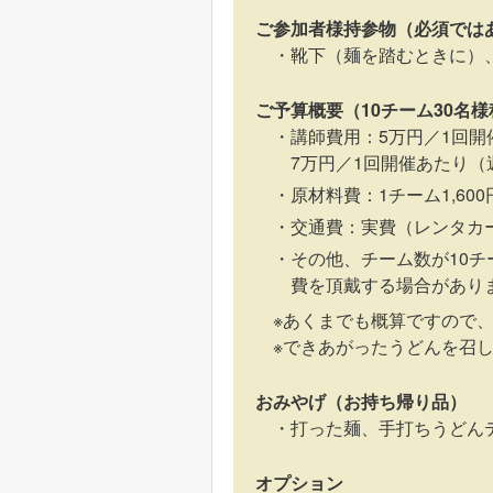
ご参加者様持参物（必須では
靴下（麺を踏むときに）
ご予算概要（10チーム30名
講師費用：5万円／1回開
7万円／1回開催あたり
原材料費：1チーム1,60
交通費：実費（レンタカ
その他、チーム数が10
費を頂戴する場合があり
※あくまでも概算ですので
※できあがったうどんを召
おみやげ（お持ち帰り品）
打った麺、手打ちうどん
オプション