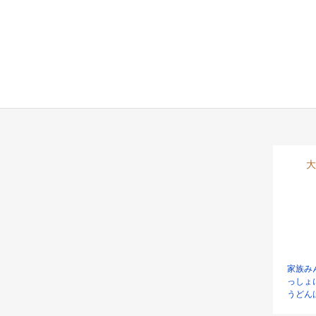
大
家族み
っしょ
うどん