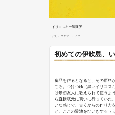
イリコスキー製麺所
「
だし
」タグアーカイブ
初めての伊吹島、
食品を作るとなると、その原料
ころ。つけつゆ（黒いイリコス
は最初友人に教えられて使うよ
ら直接蔵元に買いに行っていた
いな感じで、古くからの作り方
と、ここの醤油をひいきする（