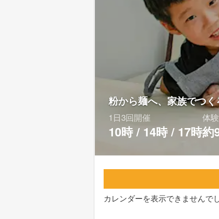
粉から麺へ、家族でつく
1日3回開催
体験
10時 / 14時 / 17時
約
カレンダーを表示できませんで