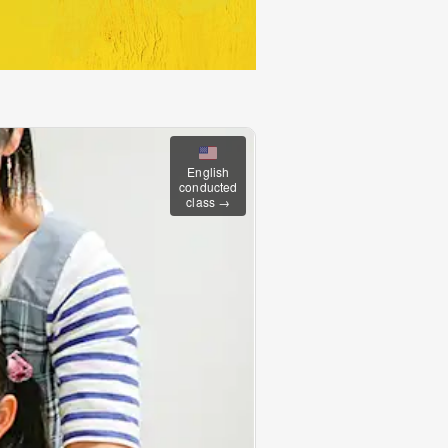
English
conducted
class →