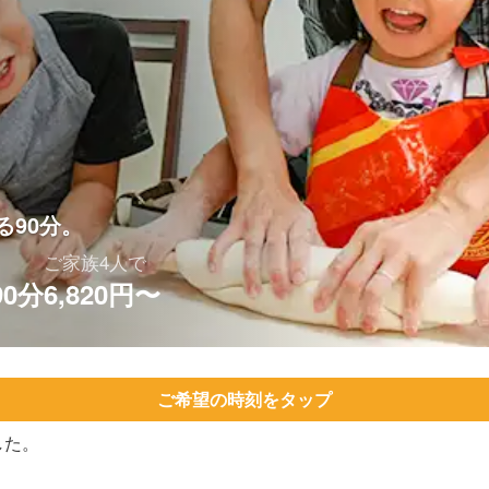
る90分。
ご家族4人で
90分
6,820円〜
ご希望の時刻をタップ
した。