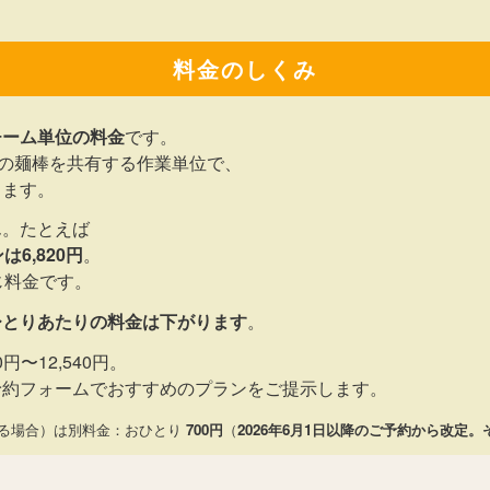
料金のしくみ
チーム単位の料金
です。
本の麺棒を共有する作業単位で、
ります。
ん。たとえば
6,820円
。
じ料金です。
ひとりあたりの料金は下がります
。
円〜12,540円。
予約フォームでおすすめのプランをご提示します。
がる場合）は別料金：おひとり
700円
（
2026年6月1日以降のご予約から改定。