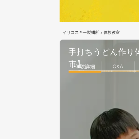
イリコスキー製麺所
>
体験教室
手打ちうどん作り
市】
体験詳細
Q&A