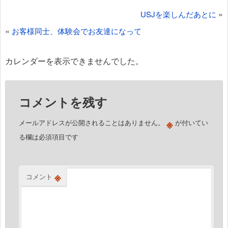
投
»
USJを楽しんだあとに
稿
«
お客様同士、体験会でお友達になって
ナ
ビ
カレンダーを表示できませんでした。
ゲ
ー
コメントを残す
シ
ョ
※
メールアドレスが公開されることはありません。
が付いてい
ン
る欄は必須項目です
※
コメント