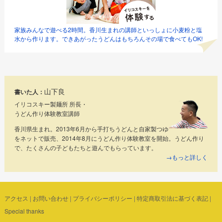
家族みんなで遊べる2時間。香川生まれの講師といっしょに小麦粉と塩
水から作ります。できあがったうどんはもちろんその場で食べてもOK!
山下良
書いた人：
イリコスキー製麺所 所長・
うどん作り体験教室講師
香川県生まれ。2013年6月から手打ちうどんと自家製つゆ
をネットで販売、2014年8月にうどん作り体験教室を開始。うどん作り
で、たくさんの子どもたちと遊んでもらっています。
→もっと詳しく
アクセス
|
お問い合わせ
|
プライバシーポリシー
|
特定商取引法に基づく表記
|
Special thanks