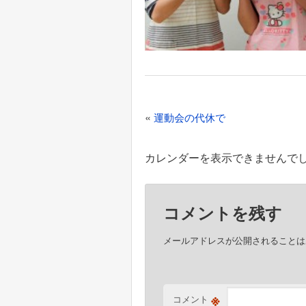
投
«
運動会の代休で
稿
ナ
カレンダーを表示できませんで
ビ
ゲ
コメントを残す
ー
シ
メールアドレスが公開されることは
ョ
ン
※
コメント