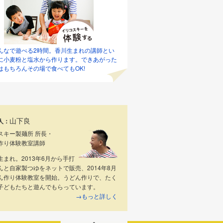
んなで遊べる2時間。香川生まれの講師とい
に小麦粉と塩水から作ります。できあがった
はもちろんその場で食べてもOK!
山下良
人：
スキー製麺所 所長・
作り体験教室講師
生まれ。2013年6月から手打
んと自家製つゆをネットで販売、2014年8月
ん作り体験教室を開始。うどん作りで、たく
子どもたちと遊んでもらっています。
→もっと詳しく