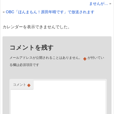
稿
»
ませんが…
ナ
«
OBC「ほんまもん！原田年晴です」で放送されます
ビ
ゲ
カレンダーを表示できませんでした。
ー
シ
コメントを残す
ョ
ン
※
メールアドレスが公開されることはありません。
が付いてい
る欄は必須項目です
※
コメント