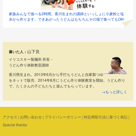
家族みんなで遊べる2時間。香川生まれの講師といっしょに小麦粉と塩
水から作ります。できあがったうどんはもちろんその場で食べてもOK!
山下良
書いた人：
イリコスキー製麺所 所長・
うどん作り体験教室講師
香川県生まれ。2013年6月から手打ちうどんと自家製つゆ
をネットで販売、2014年8月にうどん作り体験教室を開始。うどん作り
で、たくさんの子どもたちと遊んでもらっています。
→もっと詳しく
アクセス
|
お問い合わせ
|
プライバシーポリシー
|
特定商取引法に基づく表記
|
Special thanks