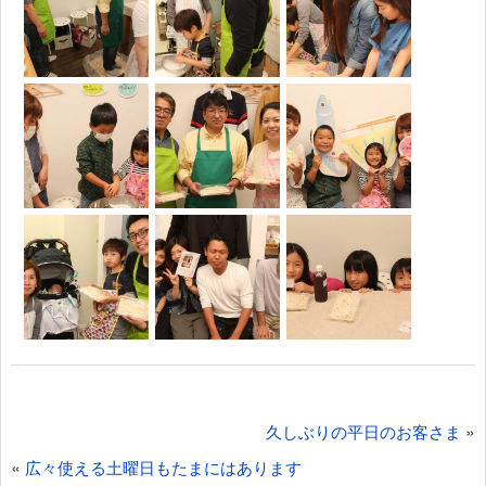
投
»
久しぶりの平日のお客さま
稿
«
広々使える土曜日もたまにはあります