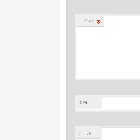
ョ
ン
※
コメント
名前
メール