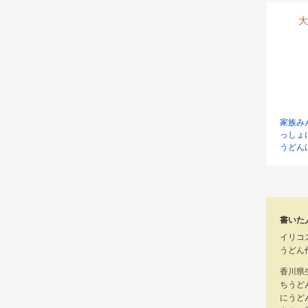
大
家族み
っしょ
うどん
書いた
イリコ
うどん
香川県
ちうど
にうど