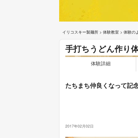
イリコスキー製麺所
>
体験教室
>
体験の
手打ちうどん作り
体験詳細
たちまち仲良くなって記
2017年02月02日