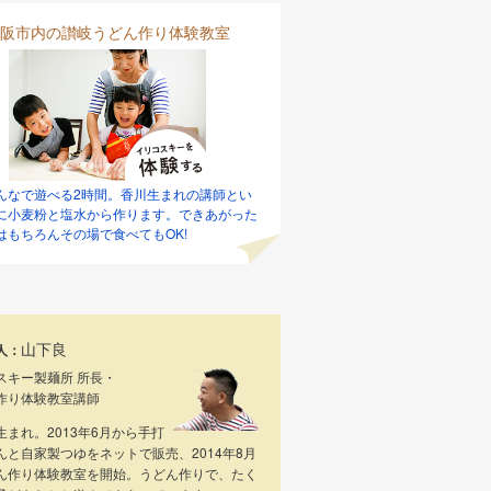
阪市内の讃岐うどん作り体験教室
んなで遊べる2時間。香川生まれの講師とい
に小麦粉と塩水から作ります。できあがった
はもちろんその場で食べてもOK!
山下良
人：
スキー製麺所 所長・
作り体験教室講師
生まれ。2013年6月から手打
んと自家製つゆをネットで販売、2014年8月
ん作り体験教室を開始。うどん作りで、たく