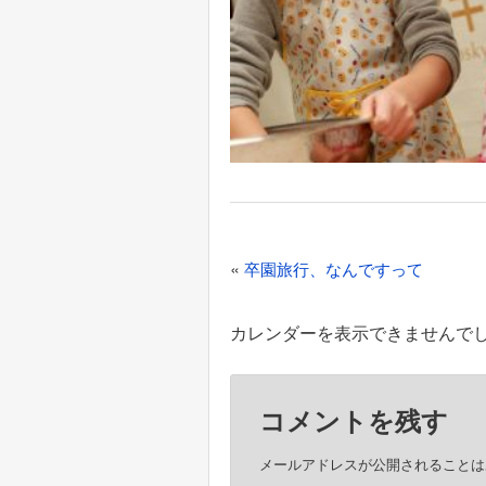
投
«
卒園旅行、なんですって
稿
ナ
カレンダーを表示できませんで
ビ
ゲ
コメントを残す
ー
シ
メールアドレスが公開されることは