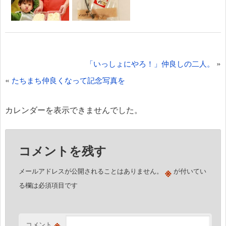
投
»
「いっしょにやろ！」仲良しの二人。
稿
«
たちまち仲良くなって記念写真を
ナ
ビ
カレンダーを表示できませんでした。
ゲ
ー
コメントを残す
シ
ョ
※
メールアドレスが公開されることはありません。
が付いてい
ン
る欄は必須項目です
※
コメント