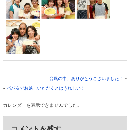
投
»
台風の中、ありがとうございました！
稿
«
パパ友でお越しいただくとはうれしい！
ナ
ビ
カレンダーを表示できませんでした。
ゲ
ー
コメントを残す
シ