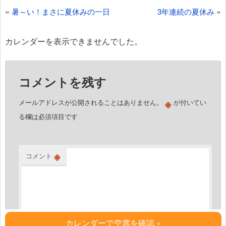
投
«
»
暑～い！まさに夏休みの一日
3年連続の夏休み
稿
ナ
カレンダーを表示できませんでした。
ビ
ゲ
コメントを残す
ー
シ
※
メールアドレスが公開されることはありません。
が付いてい
ョ
る欄は必須項目です
ン
※
コメント
カレンダーで空席を確認 »