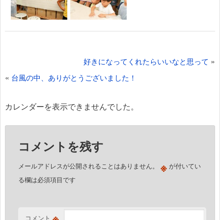
投
»
好きになってくれたらいいなと思って
稿
«
台風の中、ありがとうございました！
ナ
ビ
カレンダーを表示できませんでした。
ゲ
ー
コメントを残す
シ
ョ
※
メールアドレスが公開されることはありません。
が付いてい
ン
る欄は必須項目です
※
コメント