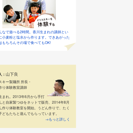
んなで遊べる2時間。香川生まれの講師とい
に小麦粉と塩水から作ります。できあがった
はもちろんその場で食べてもOK!
山下良
人：
スキー製麺所 所長・
作り体験教室講師
生まれ。2013年6月から手打
んと自家製つゆをネットで販売、2014年8月
ん作り体験教室を開始。うどん作りで、たく
子どもたちと遊んでもらっています。
→もっと詳しく