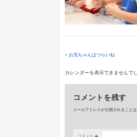
投
«
お兄ちゃんはつらいね
稿
ナ
カレンダーを表示できませんで
ビ
ゲ
コメントを残す
ー
シ
メールアドレスが公開されることは
ョ
ン
※
コメント