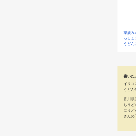
家族み
っしょ
うどん
書いた
イリコ
うどん
香川県
ちうど
にうど
さんの