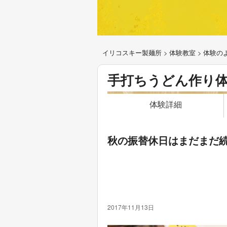
イリコスキー製麺所
>
体験教室
>
体験の
手打ちうどん作り
体験詳細
秋の振替休日はまだまだ
2017年11月13日