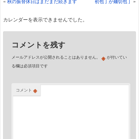
投
«
»
秋の振替休日はまだまだ続きます
初包丁が麺切包丁
稿
ナ
カレンダーを表示できませんでした。
ビ
ゲ
コメントを残す
ー
シ
※
メールアドレスが公開されることはありません。
が付いてい
ョ
る欄は必須項目です
ン
※
コメント