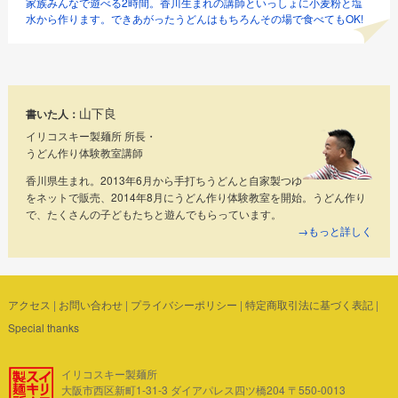
家族みんなで遊べる2時間。香川生まれの講師といっしょに小麦粉と塩
水から作ります。できあがったうどんはもちろんその場で食べてもOK!
山下良
書いた人：
イリコスキー製麺所 所長・
うどん作り体験教室講師
香川県生まれ。2013年6月から手打ちうどんと自家製つゆ
をネットで販売、2014年8月にうどん作り体験教室を開始。うどん作り
で、たくさんの子どもたちと遊んでもらっています。
→もっと詳しく
アクセス
|
お問い合わせ
|
プライバシーポリシー
|
特定商取引法に基づく表記
|
Special thanks
イリコスキー製麺所
大阪市西区新町1-31-3 ダイアパレス四ツ橋204 〒550-0013