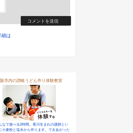
詳細は
阪市内の讃岐うどん作り体験教室
んなで遊べる2時間。香川生まれの講師とい
に小麦粉と塩水から作ります。できあがった