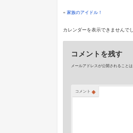
投
«
家族のアイドル！
稿
ナ
カレンダーを表示できませんで
ビ
ゲ
コメントを残す
ー
シ
メールアドレスが公開されることは
ョ
ン
※
コメント