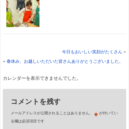
投
»
今日もおいしい笑顔がたくさん
稿
«
春休み、お越しいただいた皆さんありがとうございました。
ナ
ビ
カレンダーを表示できませんでした。
ゲ
ー
コメントを残す
シ
ョ
※
メールアドレスが公開されることはありません。
が付いてい
ン
る欄は必須項目です