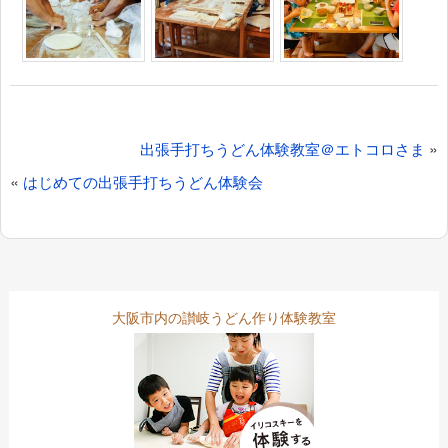
投
»
出張手打ちうどん体験教室＠エトコロさま
稿
«
はじめての出張手打ちうどん体験会
ナ
ビ
ゲ
大阪市内の讃岐うどん作り体験教室
ー
シ
ョ
ン