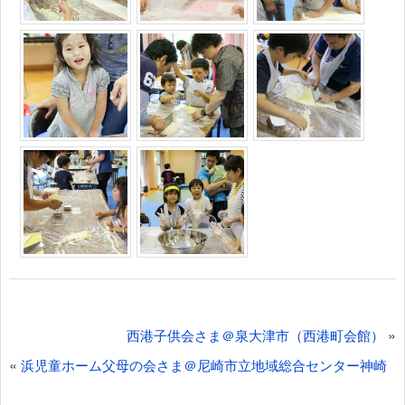
投
»
西港子供会さま＠泉大津市（西港町会館）
稿
«
浜児童ホーム父母の会さま＠尼崎市立地域総合センター神崎
ナ