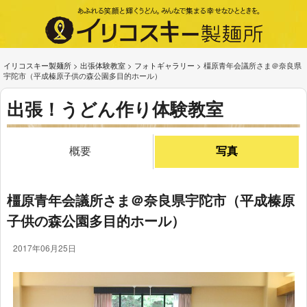
イリコスキー製麺所
>
出張体験教室
>
フォトギャラリー
>
橿原青年会議所さま＠奈良県
宇陀市（平成榛原子供の森公園多目的ホール）
出張！うどん作り体験教室
概要
写真
橿原青年会議所さま＠奈良県宇陀市（平成榛原
子供の森公園多目的ホール）
2017年06月25日