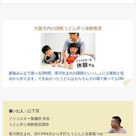
ビ
ゲ
大阪市内の讃岐うどん作り体験教室
ー
シ
ョ
ン
家族みんなで遊べる2時間。香川生まれの講師といっしょに小麦粉と塩
水から作ります。できあがったうどんはもちろんその場で食べてもOK!
山下良
書いた人：
イリコスキー製麺所 所長・
うどん作り体験教室講師
香川県生まれ。2013年6月から手打ちうどんと自家製つゆ