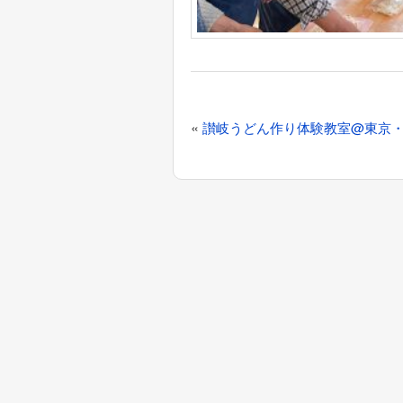
投
«
讃岐うどん作り体験教室@東京・
稿
ナ
ビ
ゲ
ー
シ
ョ
ン