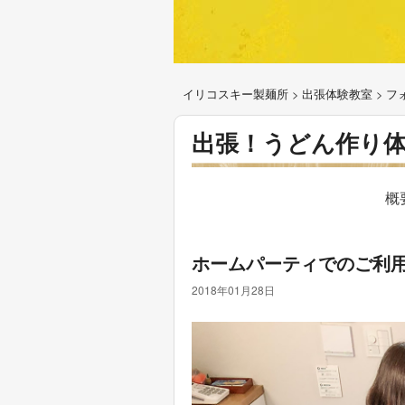
イリコスキー製麺所
>
出張体験教室
>
フ
出張！うどん作り
概
ホームパーティでのご利
2018年01月28日