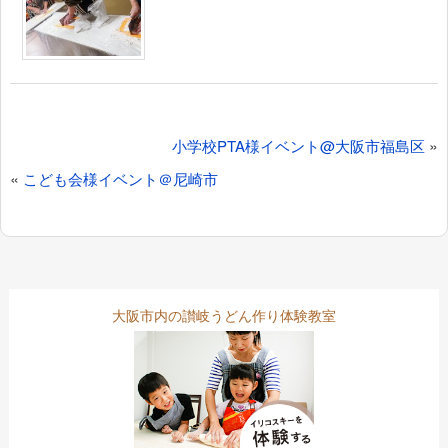
投
»
小学校PTA様イベント@大阪市福島区
稿
«
こども会様イベント＠尼崎市
ナ
ビ
ゲ
大阪市内の讃岐うどん作り体験教室
ー
シ
ョ
ン