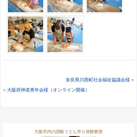
投
»
奈良県川西町社会福祉協議会様
稿
«
大阪府神道青年会様（オンライン開催）
ナ
ビ
ゲ
大阪市内の讃岐うどん作り体験教室
ー