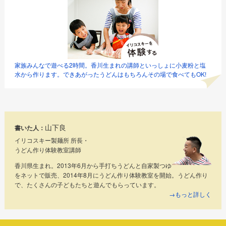
シ
ョ
ン
家族みんなで遊べる2時間。香川生まれの講師といっしょに小麦粉と塩
水から作ります。できあがったうどんはもちろんその場で食べてもOK!
山下良
書いた人：
イリコスキー製麺所 所長・
うどん作り体験教室講師
香川県生まれ。2013年6月から手打ちうどんと自家製つゆ
をネットで販売、2014年8月にうどん作り体験教室を開始。うどん作り
で、たくさんの子どもたちと遊んでもらっています。
→もっと詳しく