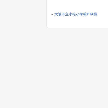
投
«
大阪市立小松小学校PTA様
稿
ナ
ビ
ゲ
ー
シ
ョ
ン