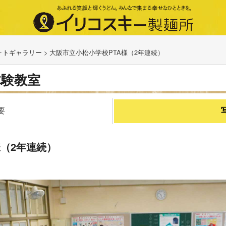
ォトギャラリー
>
大阪市立小松小学校PTA様（2年連続）
体験教室
要
様（2年連続）