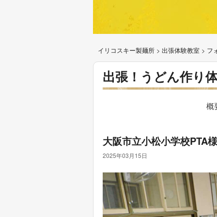
イリコスキー製麺所
>
出張体験教室
>
フ
出張！うどん作り
概
大阪市立小松小学校PTA
2025年03月15日