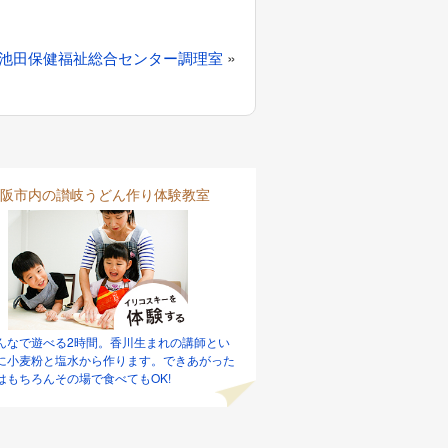
»
池田保健福祉総合センター調理室
阪市内の讃岐うどん作り体験教室
んなで遊べる2時間。香川生まれの講師とい
に小麦粉と塩水から作ります。できあがった
はもちろんその場で食べてもOK!