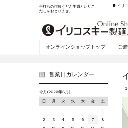
イリ
手打ちの讃岐うどん生麺といりこ
だしをおとりよせ。
オンラインショップトップ
ご贈
営業日カレンダー
2
今月(2026年8月)
日
月
火
水
木
金
土
1
2
3
4
5
6
7
8