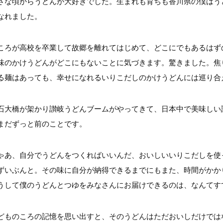
さな頃からうどんが大好きでした。生まれも育ちも香川県の僕はう
なれました。
ころが高校を卒業して故郷を離れてはじめて、どこにでもあるはず
味のかけうどんがどこにもないことに気づきます。驚きました。焦
る麺はあっても、幸せになれるいりこだしのかけうどんには巡り合
石大橋が架かり讃岐うどんブームがやってきて、日本中で美味しい
まだずっと前のことです。
ゃあ、自分でうどんをつくればいいんだ、おいしいいりこだしを使
ずいぶんと。その味に自分が納得できるまでにもまた、時間がかか
うして僕のうどんとつゆをみなさんにお届けできるのは、なんてす
どものころの記憶を思い出すと、そのうどんはただおいしだけでは