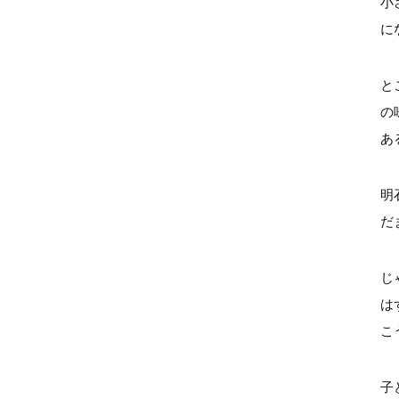
小
に
と
の
あ
明
だ
じ
は
こ
子