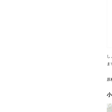
し
ま
原
小