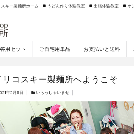
コスキー製麺所ホーム
うどん作り体験教室
出張体験教室
オ
答用セット
ご自宅用単品
お支払いと送料
イリコスキー製麺所へようこそ
021年2月9日
いらっしゃいませ