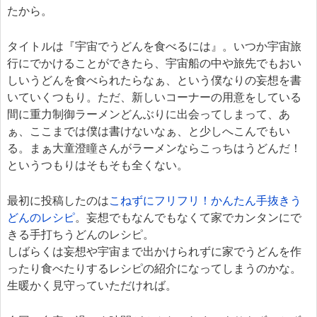
たから。
タイトルは『宇宙でうどんを食べるには』。いつか宇宙旅
行にでかけることができたら、宇宙船の中や旅先でもおい
しいうどんを食べられたらなぁ、という僕なりの妄想を書
いていくつもり。ただ、新しいコーナーの用意をしている
間に重力制御ラーメンどんぶりに出会ってしまって、あ
ぁ、ここまでは僕は書けないなぁ、と少しへこんでもい
る。まぁ大童澄瞳さんがラーメンならこっちはうどんだ！
というつもりはそもそも全くない。
最初に投稿したのは
こねずにフリフリ！かんたん手抜きう
どんのレシピ
。妄想でもなんでもなくて家でカンタンにで
きる手打ちうどんのレシピ。
しばらくは妄想や宇宙まで出かけられずに家でうどんを作
ったり食べたりするレシピの紹介になってしまうのかな。
生暖かく見守っていただければ。