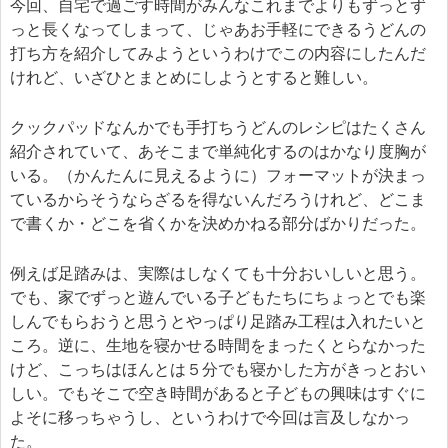
今回、自宅で過ごす時間がみんなこれまでよりもずっとず
っと長くなってしまって、じゃあお手軽にできるうどんの
打ち方を紹介してみようというわけでこの内容にしたんだ
けれど、いざひとまとめにしようとすると難しい。
クックパッドなんかでも手打ちうどんのレシピはたくさん
紹介されていて、あそこまで単純化するのはかなり度胸が
いる。（かんたんに見えるように）フォーマットが決まっ
ているからそうならざるを得ないんだろうけれど、どこま
で書くか・どこを省くかを決めかねる部分ばかりだった。
例えば足踏みは、実際はしなくても十分おいしいと思う。
でも、家でずっと遊んでいる子どもたちにちょっとでも楽
しんでもらおうと思うとやっぱり足踏み工程は入れたいと
ころ。逆に、生地を寝かせる時間をまったくとらなかった
けど、こっちはほんとは５分でも寝かした方がきっとおい
しい。でもそこで空き時間があると子どもの興味はすぐに
よそに移っちゃうし、というわけで今回は言及しなかっ
た。