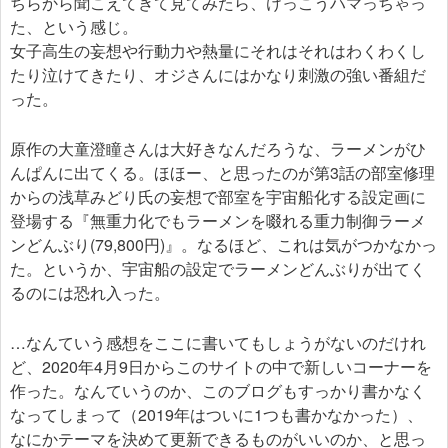
ちらから聞こえてきて見てみたら、けっこうハマっちゃっ
た、という感じ。
女子高生の妄想や行動力や熱量にそれはそれはわくわくし
たり泣けてきたり、オジさんにはかなり刺激の強い番組だ
った。
原作の大童澄瞳さんは大好きなんだろうな、ラーメンがひ
んぱんに出てくる。ほほー、と思ったのが第3話の部室修理
からの浅草みどり氏の妄想で部室を宇宙船化する設定画に
登場する『無重力化でもラーメンを啜れる重力制御ラーメ
ンどんぶり(79,800円)』。なるほど、これは気がつかなかっ
た。というか、宇宙船の設定でラーメンどんぶりが出てく
るのには恐れ入った。
…なんていう感想をここに書いてもしょうがないのだけれ
ど、2020年4月9日からこのサイトの中で新しいコーナーを
作った。なんていうのか、このブログもすっかり書かなく
なってしまって（2019年はついに1つも書かなかった）、
なにかテーマを決めて更新できるものがいいのか、と思っ