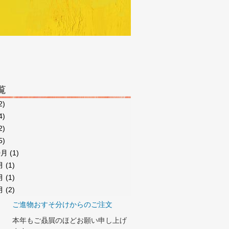
覧
2)
4)
2)
5)
0月
(1)
月
(1)
月
(1)
月
(2)
ご進物おすそ分けからのご注文
本年もご贔屓のほどお願い申し上げ