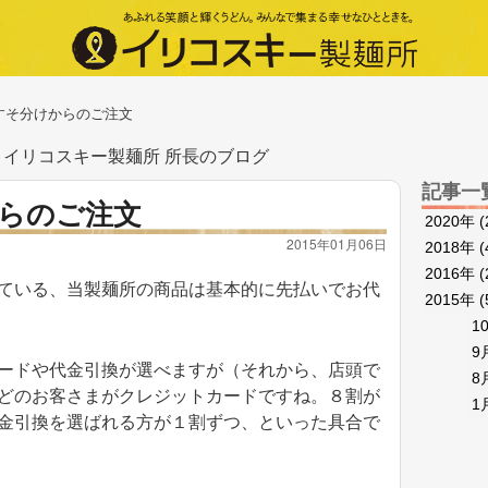
すそ分けからのご注文
イリコスキー製麺所 所長のブログ
記事一
らのご注文
2020年
(
2015年01月06日
2018年
(
2016年
(
ている、当製麺所の商品は基本的に先払いでお代
2015年
(
1
9
ードや代金引換が選べますが（それから、店頭で
8
どのお客さまがクレジットカードですね。８割が
1
金引換を選ばれる方が１割ずつ、といった具合で