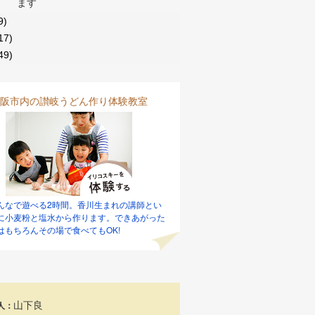
ます
9)
17)
49)
阪市内の讃岐うどん作り体験教室
んなで遊べる2時間。香川生まれの講師とい
に小麦粉と塩水から作ります。できあがった
はもちろんその場で食べてもOK!
山下良
人：