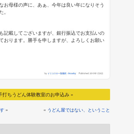
なお母様の声に、あぁ、今年は良い年になりそう
た。
も記載してございますが、銀行振込でお支払いの
ております。勝手を申しますが、よろしくお願い
by
イリコスキー製麺所 - Iricosky
Published:
2015年1月6日
手打ちうどん体験教室のお申込み »
投
»
«
す
うどん屋ではない、ということ
稿
ナ