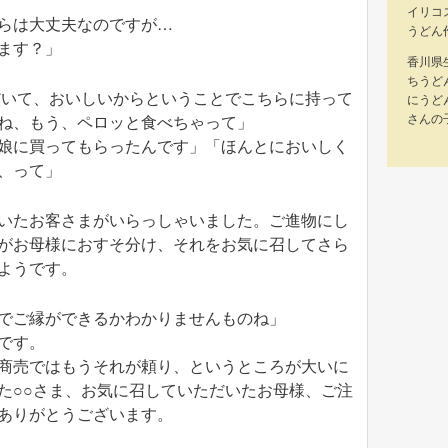
イリコ
らは大丈夫なのですが…
うどん
ます？」
香川県
ちうど
だいて、おいしいからということでこちらに持って
にうど
さんの
ね、もう、ペロッと食べちゃって」
娘に買ってもらったんです」「ほんとにおいしく
、って」
いたお客さまがいらっしゃいました。ご進物にし
がお母様におすそ分け、それをお気に召してさら
ようです。
でご縁ができるかわかりませんものね」
です。
商売ではもうそれが頼り、というところが大いに
た○○さま、お気に召していただいたお母様、ご注
ありがとうございます。