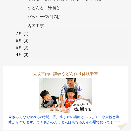
うどんと、帰省と。
パッケージに悩む
内装工事！
7月
(1)
6月
(3)
5月
(2)
4月
(3)
大阪市内の讃岐うどん作り体験教室
家族みんなで遊べる2時間。香川生まれの講師といっしょに小麦粉と塩
水から作ります。できあがったうどんはもちろんその場で食べてもOK!