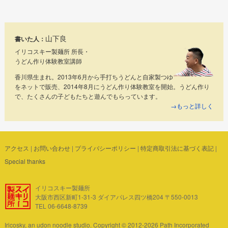
山下良
書いた人：
イリコスキー製麺所 所長・
うどん作り体験教室講師
香川県生まれ。2013年6月から手打ちうどんと自家製つゆ
をネットで販売、2014年8月にうどん作り体験教室を開始。うどん作り
で、たくさんの子どもたちと遊んでもらっています。
→もっと詳しく
アクセス
|
お問い合わせ
|
プライバシーポリシー
|
特定商取引法に基づく表記
|
Special thanks
イリコスキー製麺所
大阪市西区新町1-31-3 ダイアパレス四ツ橋204 〒550-0013
TEL 06-6648-8739
Iricosky, an udon noodle studio. Copyright © 2012-2026 Path Incorporated