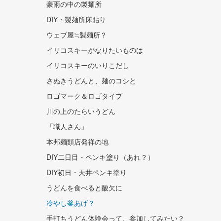
豪雨の中の製麺所
DIY・製麺所床貼り
ウェブ屋≒製麺所？
イリコスキーがなりたいものは
イリコスキーのいりこだし
さぬきうどんと、麺のコシと
ロゴマーク＆ロゴタイプ
川の上のたらいうどん
「職人さん」
本邦麺類店発祥の地
DIY二日目・ペンキ塗り（あれ？）
DIY初日・天井ペンキ塗り
うどんを食べると酸欠に
冷やし釜あげ？
手打ちうどん体験会って、参加してみたい？