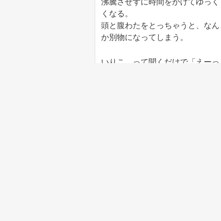
沸騰させずに時間をかけてゆっく
くなる。
頭と腹わたをとっちゃうと、なん
か別物になってしまう。
いりこ、って聞くだけで「えーっ
からずいらっしゃるのは知ってい
だしを試してみて欲しいな。
»
さぬきうどんと、麺のコシと