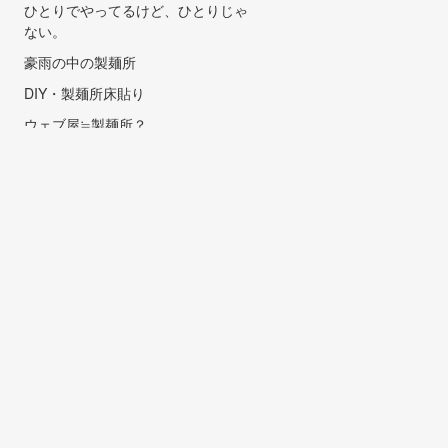
ひとりでやってるけど、ひとりじゃ
ない。
豪雨の中の製麺所
DIY・製麺所床貼り
ウェブ屋≒製麺所？
イリコスキーがなりたいものは
イリコスキーのいりこだし
さぬきうどんと、麺のコシと
ロゴマーク＆ロゴタイプ
川の上のたらいうどん
「職人さん」
本邦麺類店発祥の地
DIY二日目・ペンキ塗り（あれ？）
DIY初日・天井ペンキ塗り
うどんを食べると酸欠に