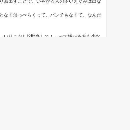
り煮出すことで、いやがる人の多いえぐみは出な
となく薄っぺらくって、パンチもなくて、なんだ
、いりこだし!?勘弁して！」って嫌がる方も少な
るけれど、できれば一度、おいしくとれたいりこ
by
イリコスキー製麺所 - Iricosky
Published:
2012年8月14日
手打ちうどん体験教室のお申込み »
投
«
イリコスキーがなりたいものは
稿
ナ