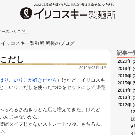
キーのいりこだし
イリコスキー製麺所 所長のブログ
記事一
こだし
2020年
(
2012年08月14日
2018年
(
2016年
(
ぱり、いりこが好きだから
）けれど、イリコスキ
2015年
(
と、いりこだしを使ったつゆをセットにして販売
2014年
(
2013年
(
2012年
(
べられるさぬきうどん店も増えてきた。けれど
1
いんじゃないかな。
1
濃縮タイプじゃないストレートつゆ。もちろん、
9
い。
8