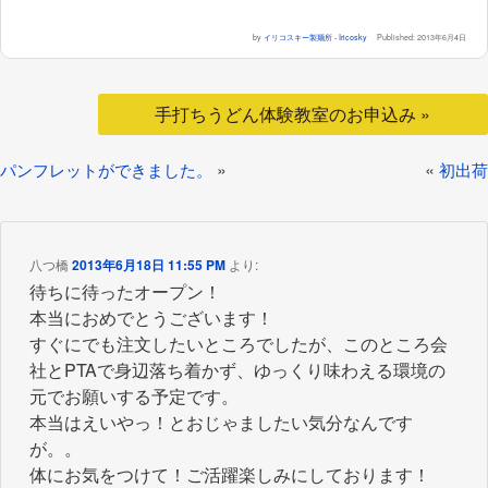
by
イリコスキー製麺所 - Iricosky
Published:
2013年6月4日
手打ちうどん体験教室のお申込み »
»
«
パンフレットができました。
初出荷
八つ橋
2013年6月18日 11:55 PM
より:
待ちに待ったオープン！
本当におめでとうございます！
すぐにでも注文したいところでしたが、このところ会
社とPTAで身辺落ち着かず、ゆっくり味わえる環境の
元でお願いする予定です。
本当はえいやっ！とおじゃましたい気分なんです
が。。
体にお気をつけて！ご活躍楽しみにしております！