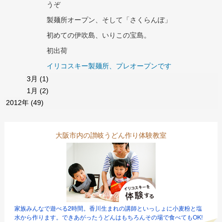
うぞ
製麺所オープン、そして「さくらんぼ」
初めての伊吹島、いりこの宝島。
初出荷
イリコスキー製麺所、プレオープンです
3月
(1)
1月
(2)
2012年
(49)
大阪市内の讃岐うどん作り体験教室
家族みんなで遊べる2時間。香川生まれの講師といっしょに小麦粉と塩
水から作ります。できあがったうどんはもちろんその場で食べてもOK!