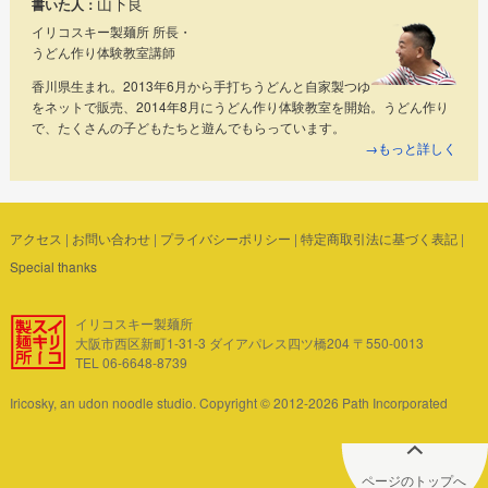
山下良
書いた人：
イリコスキー製麺所 所長・
うどん作り体験教室講師
香川県生まれ。2013年6月から手打ちうどんと自家製つゆ
をネットで販売、2014年8月にうどん作り体験教室を開始。うどん作り
で、たくさんの子どもたちと遊んでもらっています。
→もっと詳しく
アクセス
|
お問い合わせ
|
プライバシーポリシー
|
特定商取引法に基づく表記
|
Special thanks
イリコスキー製麺所
大阪市西区新町1-31-3 ダイアパレス四ツ橋204 〒550-0013
TEL 06-6648-8739
Iricosky, an udon noodle studio. Copyright © 2012-2026 Path Incorporated
ページのトップへ