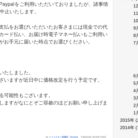
aypalをご利用いただいておりましたが、諸事情
1
を中止いたします。
1
1
支払をお選びいただいたお客さまには現金での代
9
カード払い、お届け時電子マネー払いもご利用い
8
がお手元に届いた時点でお選びください。
7
いたしました。
6
ざいますが近日中に価格改定を行う予定です。
5
4
る可能性もございます。
3
しますがなにとぞご容赦のほどお願い申し上げま
2
1
2015年
(
2014年
(
by
イリコスキー製麺所 - Iricosky
Published:
2016年7月8日