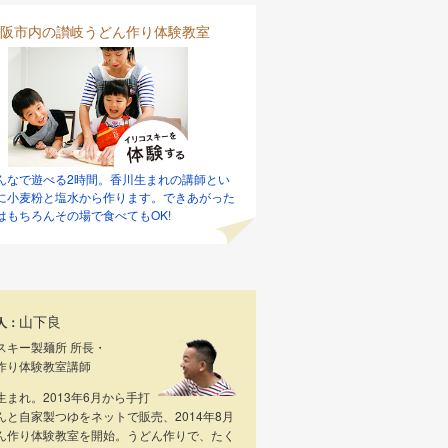
阪市内の讃岐うどん作り体験教室
んなで遊べる2時間。香川生まれの講師とい
に小麦粉と塩水から作ります。できあがった
はもちろんその場で食べてもOK!
山下良
人：
スキー製麺所 所長・
作り体験教室講師
生まれ。2013年6月から手打
んと自家製つゆをネットで販売、2014年8月
ん作り体験教室を開始。うどん作りで、たく