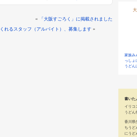
大
投
«
「大阪すごろく」に掲載されました
稿
»
くれるスタッフ（アルバイト）、募集します
ナ
ビ
ゲ
家族み
っしょ
ー
うどん
シ
ョ
ン
書いた
イリコ
うどん
香川県
ちうど
にうど