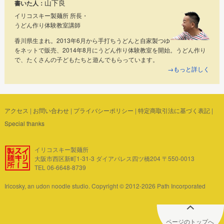
山下良
書いた人：
イリコスキー製麺所 所長・
うどん作り体験教室講師
香川県生まれ。2013年6月から手打ちうどんと自家製つゆ
をネットで販売、2014年8月にうどん作り体験教室を開始。うどん作り
で、たくさんの子どもたちと遊んでもらっています。
→もっと詳しく
アクセス
|
お問い合わせ
|
プライバシーポリシー
|
特定商取引法に基づく表記
|
Special thanks
イリコスキー製麺所
大阪市西区新町1-31-3 ダイアパレス四ツ橋204 〒550-0013
TEL 06-6648-8739
Iricosky, an udon noodle studio. Copyright © 2012-2026 Path Incorporated
ページのトップへ