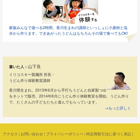
家族みんなで遊べる2時間。香川生まれの講師といっしょに小麦粉と塩
水から作ります。できあがったうどんはもちろんその場で食べてもOK!
山下良
書いた人：
イリコスキー製麺所 所長・
うどん作り体験教室講師
香川県生まれ。2013年6月から手打ちうどんと自家製つゆ
をネットで販売、2014年8月にうどん作り体験教室を開始。うどん作り
で、たくさんの子どもたちと遊んでもらっています。
→もっと詳しく
アクセス
|
お問い合わせ
|
プライバシーポリシー
|
特定商取引法に基づく表記
|