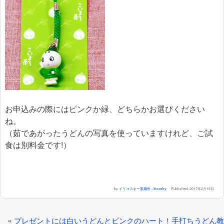
お申込みの際にはピンクか緑、どちらかお選びください
ね。
（茹であがったうどんの写真を使っていますけれど、ご試
食は別料金です!）
by
イリコスキー製麺所 - Iricosky
Published:
2017年2月16日
«
プレゼントには白いうどんとピンクのハート！手打ちうどん教