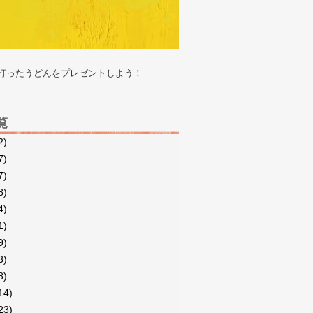
で打ったうどんをプレゼントしよう！
覧
2)
7)
7)
8)
4)
1)
9)
3)
8)
14)
23)