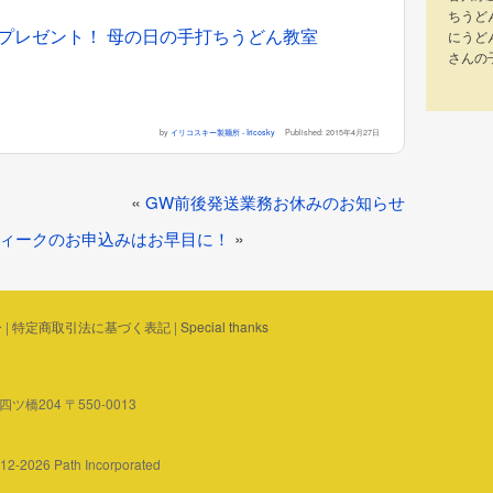
ちうど
プレゼント！ 母の日の手打ちうどん教室
にうど
さんの
by
イリコスキー製麺所 - Iricosky
Published:
2015年4月27日
投
«
GW前後発送業務お休みのお知らせ
稿
»
ィークのお申込みはお早目に！
ナ
ビ
ゲ
ー
|
特定商取引法に基づく表記
|
Special thanks
ー
シ
橋204 〒550-0013
ョ
ン
2012-2026 Path Incorporated