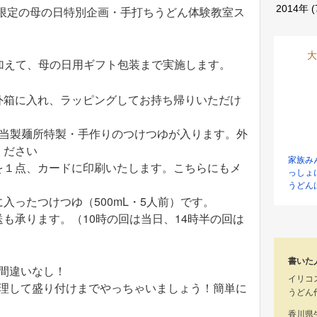
2014年
(
間限定の母の日特別企画・手打ちうどん体験教室ス
大
加えて、母の日用ギフト包装まで実施します。
外箱に入れ、ラッピングしてお持ち帰りいただけ
と当製麺所特製・手作りのつけつゆが入ります。外
ください
家族み
を１点、カードに印刷いたします。こちらにもメ
っしょ
うどん
入ったつけつゆ（500mL・5人前）です。
も承ります。（10時の回は当日、14時半の回は
書いた
間違いなし！
イリコ
理して盛り付けまでやっちゃいましょう！簡単に
うどん
香川県