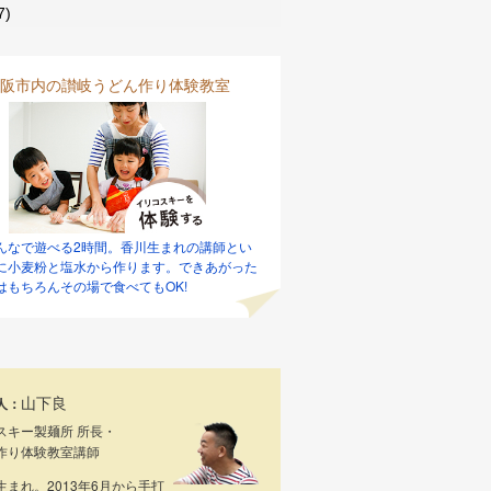
7)
阪市内の讃岐うどん作り体験教室
んなで遊べる2時間。香川生まれの講師とい
に小麦粉と塩水から作ります。できあがった
はもちろんその場で食べてもOK!
山下良
人：
スキー製麺所 所長・
作り体験教室講師
生まれ。2013年6月から手打