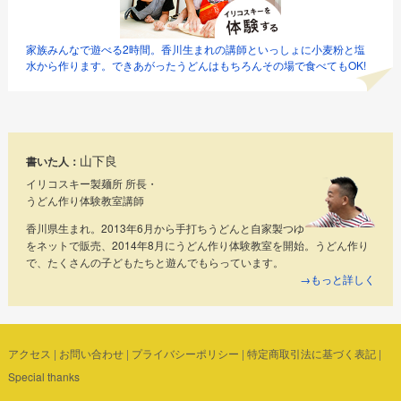
家族みんなで遊べる2時間。香川生まれの講師といっしょに小麦粉と塩
水から作ります。できあがったうどんはもちろんその場で食べてもOK!
山下良
書いた人：
イリコスキー製麺所 所長・
うどん作り体験教室講師
香川県生まれ。2013年6月から手打ちうどんと自家製つゆ
をネットで販売、2014年8月にうどん作り体験教室を開始。うどん作り
で、たくさんの子どもたちと遊んでもらっています。
→もっと詳しく
アクセス
|
お問い合わせ
|
プライバシーポリシー
|
特定商取引法に基づく表記
|
Special thanks