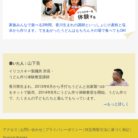
家族みんなで遊べる2時間。香川生まれの講師といっしょに小麦粉と塩
水から作ります。できあがったうどんはもちろんその場で食べてもOK!
山下良
書いた人：
イリコスキー製麺所 所長・
うどん作り体験教室講師
香川県生まれ。2013年6月から手打ちうどんと自家製つゆ
をネットで販売、2014年8月にうどん作り体験教室を開始。うどん作り
で、たくさんの子どもたちと遊んでもらっています。
→もっと詳しく
アクセス
|
お問い合わせ
|
プライバシーポリシー
|
特定商取引法に基づく表記
|
Special thanks