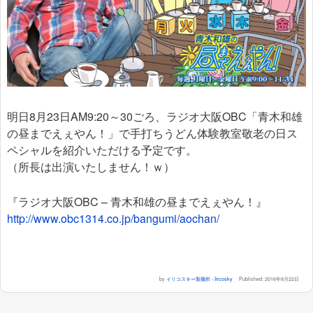
明日8月23日AM9:20～30ごろ、ラジオ大阪OBC「青木和雄
の昼までえぇやん！」で手打ちうどん体験教室敬老の日ス
ペシャルを紹介いただける予定です。
（所長は出演いたしません！ｗ）
『ラジオ大阪OBC – 青木和雄の昼までえぇやん！』
http://www.obc1314.co.jp/bangumi/aochan/
by
イリコスキー製麺所 - Iricosky
Published:
2016年8月22日